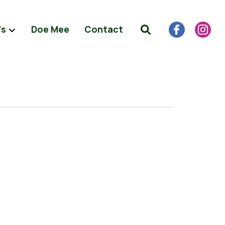
's
Doe Mee
Contact