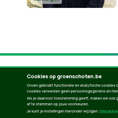
Cookies op groenschoten.be
Groen gebruikt functionele en analytische cookies d
cookies verwerken geen persoonsgegevens en hier
Als je daarvoor toestemming geeft, maken we ook ge
af te stemmen op jouw voorkeuren.
Je kunt je instellingen hieronder wijzigen.
Ons privac
© Copyright Groen 2026 | Gemaakt met
Natio