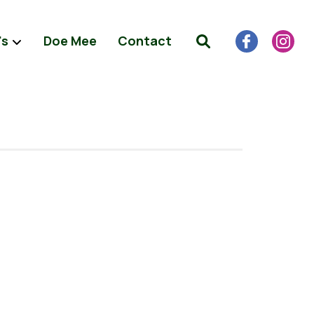
's
Doe Mee
Contact