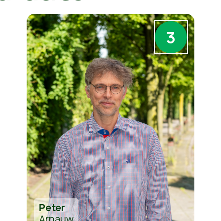
3
Peter
Arnauw