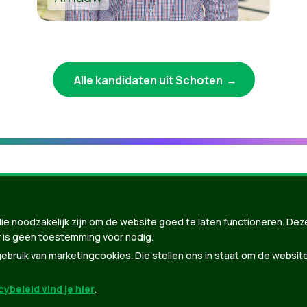
Alle kandidaten uit Schoten
ie noodzakelijk zijn om de website goed te laten functioneren. Dez
 is geen toestemming voor nodig.
bruik van marketingcookies. Die stellen ons in staat om de websit
ybeleid vind je hier
.
nBuilder
| Gebouwd door
Tectonica