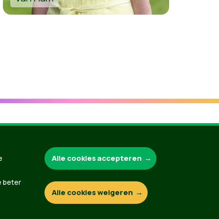
Groen.be
Alle cookies accepteren
e
e beter
Alle cookies weigeren
Contact
Privacybeleid