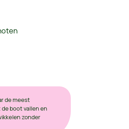
hoten
ar de meest
 de boot vallen en
wikkelen zonder