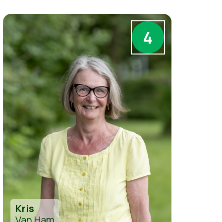
4
Kris
Van Ham