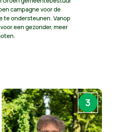
 een Groen gemeentebestuur
Groen campagne voor de
ee te ondersteunen. Vanop
e voor een gezonder, meer
hoten.
3