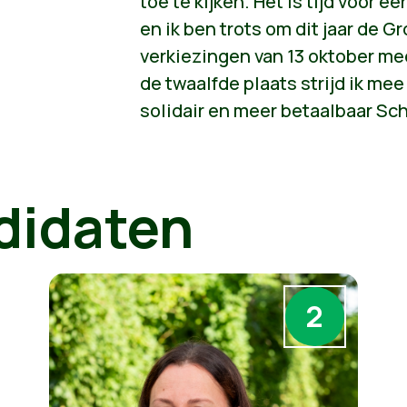
toe te kijken. Het is tijd voor
en ik ben trots om dit jaar de 
verkiezingen van 13 oktober m
de twaalfde plaats strijd ik me
solidair en meer betaalbaar Sc
didaten
2