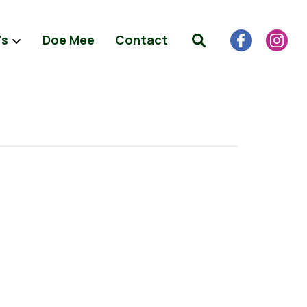
's
Doe Mee
Contact