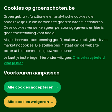
Cookies op groenschoten.be
Groen gebruikt functionele en analytische cookies die
noodzakelijk zijn om de website goed te laten functioneren.
Deze cookies verwerken geen persoonsgegevens en hier is
geen toestemming voor nodig.
Alle kandidaten uit Schoten
Als je daarvoor toestemming geeft, maken we ook gebruik van
marketingcookies. Die stellen ons in staat om de website
beter af te stemmen op jouw voorkeuren.
Je kunt je instellingen hieronder wijzigen.
Ons privacybeleid
vind je hier
.
Voorkeuren aanpassen
Groen.be
Noodzakelijke cookies:
Alle cookies accepteren
Contact
Privacybeleid
Functionele en analytische cookies:
Alle cookies weigeren
© Copyright Groen 2026 | Gemaakt met
NationBuilder
| Gebouwd door
Tectonica