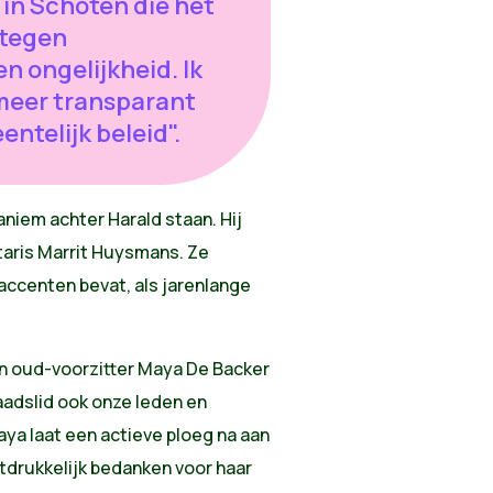
in Schoten die het
 tegen
n ongelijkheid. Ik
 meer transparant
ntelijk beleid".
niem achter Harald staan. Hij
aris Marrit Huysmans. Ze
accenten bevat, als jarenlange
n oud-voorzitter Maya De Backer
adslid ook onze leden en
aya laat een actieve ploeg na aan
itdrukkelijk bedanken voor haar