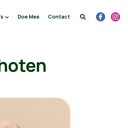
's
Doe Mee
Contact
choten