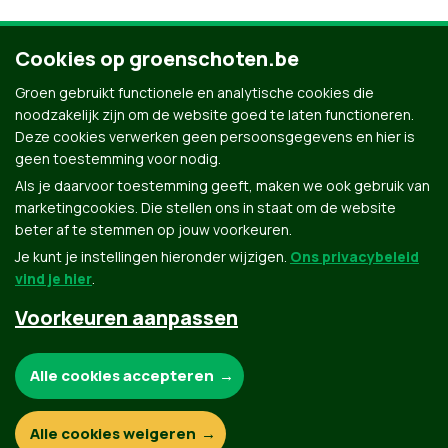
Cookies op groenschoten.be
Ontdek al onze mensen
Groen gebruikt functionele en analytische cookies die
noodzakelijk zijn om de website goed te laten functioneren.
Deze cookies verwerken geen persoonsgegevens en hier is
geen toestemming voor nodig.
Als je daarvoor toestemming geeft, maken we ook gebruik van
marketingcookies. Die stellen ons in staat om de website
beter af te stemmen op jouw voorkeuren.
Je kunt je instellingen hieronder wijzigen.
Ons privacybeleid
vind je hier
.
Voorkeuren aanpassen
Groen.be
Noodzakelijke cookies:
Alle cookies accepteren
Contact
Privacybeleid
Functionele en analytische cookies:
Alle cookies weigeren