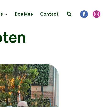
's
Doe Mee
Contact
oten