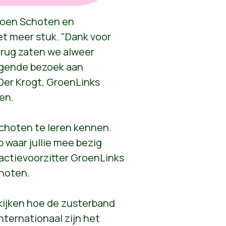
roen Schoten en
t meer stuk. "Dank voor
terug zaten we alweer
olgende bezoek aan
Der Krogt, GroenLinks
ten.
Schoten te leren kennen.
 waar jullie mee bezig
ractievoorzitter GroenLinks
hoten.
kijken hoe de zusterband
ternationaal zijn het