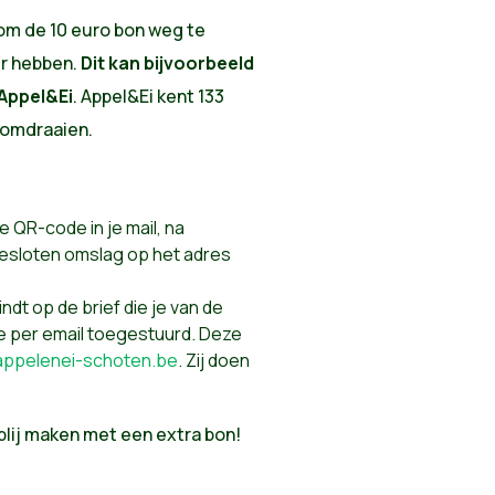
om de 10 euro bon weg te
er hebben.
Dit kan bijvoorbeeld
 Appel&Ei
. Appel&Ei kent 133
 omdraaien.
e QR-code in je mail, na
gesloten omslag op het adres
vindt op de brief die je van de
e per email toegestuurd. Deze
appelenei-schoten.be
. Zij doen
blij maken met een extra bon!