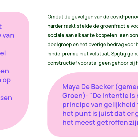
Omdat de gevolgen van de covid-perio
t
harder raakt stelde de groenfractie v
e van
sociale aan elkaar te koppelen: een bo
doelgroep en het overige bedrag voor 
el
hinderpremie niet volstaat. Spijtig ge
constructief voorstel geen gehoor bij 
oen
n op
Maya De Backer (geme
Groen): "De intentie is
nsen
principe van gelijkheid
het punt is juist dat er 
het meest getroffen zijn