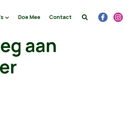
's
Doe Mee
Contact
weg aan
er