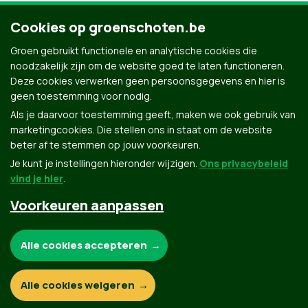
Cookies op groenschoten.be
Groen gebruikt functionele en analytische cookies die
noodzakelijk zijn om de website goed te laten functioneren.
Deze cookies verwerken geen persoonsgegevens en hier is
geen toestemming voor nodig.
Als je daarvoor toestemming geeft, maken we ook gebruik van
marketingcookies. Die stellen ons in staat om de website
beter af te stemmen op jouw voorkeuren.
Je kunt je instellingen hieronder wijzigen.
Ons privacybeleid
vind je hier
.
Voorkeuren aanpassen
Groen.be
Noodzakelijke cookies:
Alle cookies accepteren
Contact
Privacybeleid
Functionele en analytische cookies:
Alle cookies weigeren
© Copyright Groen 2026 | Gemaakt met
NationBuilder
| Gebouwd door
Tectonica