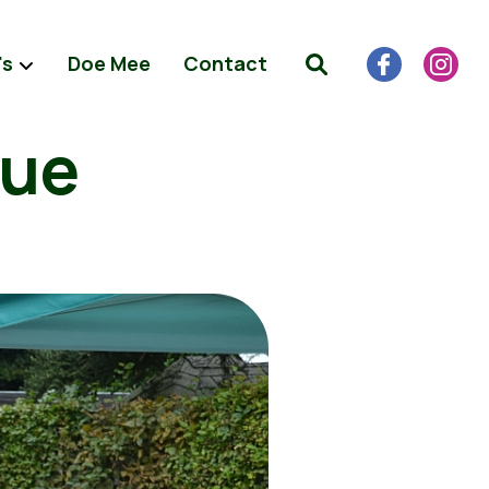
's
Doe Mee
Contact
cue