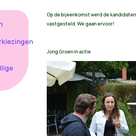
Op de bijeenkomst werd de kandidatenl
n
vastgesteld. We gaan ervoor!
kiezingen
Jong Groen in actie
llige