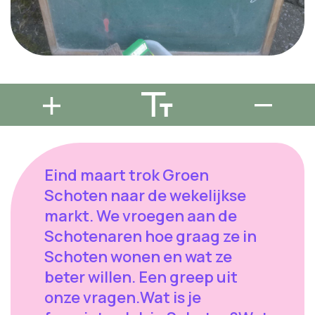
Eind maart trok Groen
Schoten naar de wekelijkse
markt. We vroegen aan de
Schotenaren hoe graag ze in
Schoten wonen en wat ze
beter willen. Een greep uit
onze vragen.Wat is je