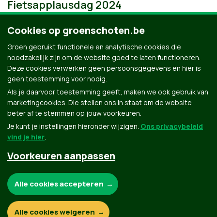
Fietsapplausdag 2024
Cookies op groenschoten.be
Groen gebruikt functionele en analytische cookies die
noodzakelijk zijn om de website goed te laten functioneren.
Deze cookies verwerken geen persoonsgegevens en hier is
geen toestemming voor nodig.
Als je daarvoor toestemming geeft, maken we ook gebruik van
marketingcookies. Die stellen ons in staat om de website
beter af te stemmen op jouw voorkeuren.
Je kunt je instellingen hieronder wijzigen.
Ons privacybeleid
vind je hier
.
Voorkeuren aanpassen
Groen.be
Noodzakelijke cookies:
Alle cookies accepteren
Contact
Privacybeleid
Functionele en analytische cookies:
Alle cookies weigeren