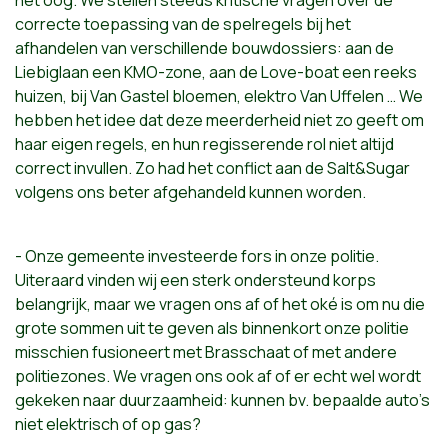
het oog. We stellen steeds kritische vragen over de
correcte toepassing van de spelregels bij het
afhandelen van verschillende bouwdossiers: aan de
Liebiglaan een KMO-zone, aan de Love-boat een reeks
huizen, bij Van Gastel bloemen, elektro Van Uffelen … We
hebben het idee dat deze meerderheid niet zo geeft om
haar eigen regels, en hun regisserende rol niet altijd
correct invullen. Zo had het conflict aan de Salt&Sugar
volgens ons beter afgehandeld kunnen worden.
- Onze gemeente investeerde fors in onze politie.
Uiteraard vinden wij een sterk ondersteund korps
belangrijk, maar we vragen ons af of het oké is om nu die
grote sommen uit te geven als binnenkort onze politie
misschien fusioneert met Brasschaat of met andere
politiezones. We vragen ons ook af of er echt wel wordt
gekeken naar duurzaamheid: kunnen bv. bepaalde auto’s
niet elektrisch of op gas?