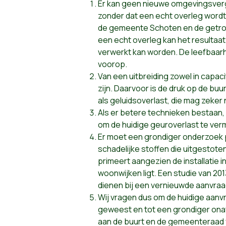
Er kan geen nieuwe omgevingsver
zonder dat een echt overleg word
de gemeente Schoten en de getrof
een echt overleg kan het resultaat 
verwerkt kan worden. De leefbaarh
voorop.
Van een uitbreiding zowel in capaci
zijn. Daarvoor is de druk op de buu
als geluidsoverlast, die mag zeke
Als er betere technieken bestaan
om de huidige geuroverlast te ver
Er moet een grondiger onderzoek 
schadelijke stoffen die uitgestot
primeert aangezien de installatie in
woonwijken ligt. Een studie van 20
dienen bij een vernieuwde aanvra
Wij vragen dus om de huidige aanvr
geweest en tot een grondiger onaf
aan de buurt en de gemeenteraad 