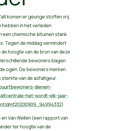
alt komen er geurige stoffen vrij.
m hebben in het verleden
om een chemische bitumen stank
 is. Tegen de middag vermindert
p de hoogte van de bron van deze
 Verschillende bewoners klagen
ende ogen. De bewoners merken
s sterkte van de asfaltgeur.
/buurtbewoners-dienen-
altcentrale-het-wordt-elk-jaar-
/cnt/dmf20200909_94994332
)
 en Van Wellen (een rapport van
inder ter hoogte van de