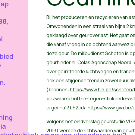
hap
Bij het produceren en recycleren van asf
98,
Omwonenden in een straal van bijna 2 k
geklaagd over geuroverlast. Het gaat 
l
die vanaf vroeg in de ochtend aanwezig
deze geur. De milieudienst Schoten is o
bied
geurhinder nl. Colas Agenschap Noord.
e
over geïrriteerde luchtwegen en tran
ook een stijgende trend in zowel duur al
n.
(bronnen:
https://www.hln.be/schoten
bezwaarschrift-in-tegen-stinkende-asf
erger~a13b92cd/
,
https://www.gva.be
ning
Volgens het eindverslag geurstudie VGB
via
2013) werden de richtwaarden van geurh