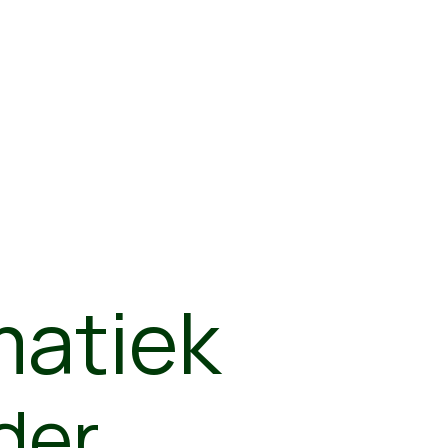
matiek
der