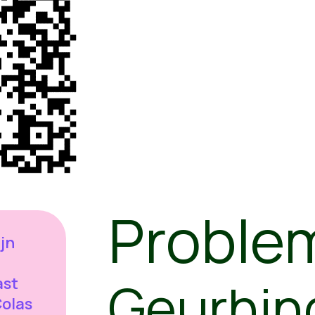
Proble
ijn
Geurhin
ast
Colas