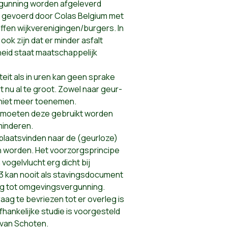
gunning worden afgeleverd
t gevoerd door Colas Belgium met
fen wijkverenigingen/burgers. In
ook zijn dat er minder asfalt
eid staat maatschappelijk
teit als in uren kan geen sprake
rt nu al te groot. Zowel naar geur-
r niet meer toenemen.
, moeten deze gebruikt worden
minderen.
plaatsvinden naar de (geurloze)
en worden. Het voorzorgsprincipe
 vogelvlucht erg dicht bij
13 kan nooit als stavingsdocument
ag tot omgevingsvergunning.
aag te bevriezen tot er overleg is
hankelijke studie is voorgesteld
van Schoten.