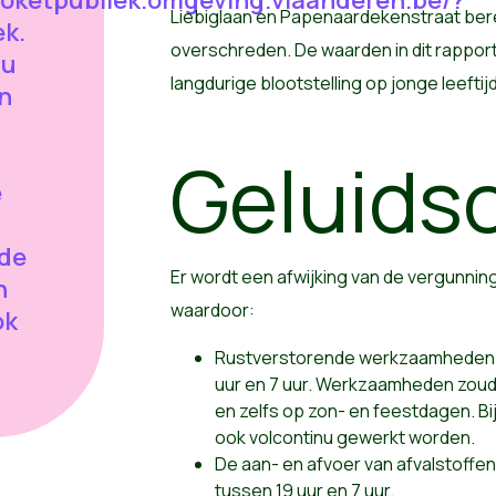
loketpubliek.omgeving.vlaanderen.be/?
Liebiglaan en Papenaardekenstraat berei
k.
overschreden. De waarden in dit rappo
 u
langdurige blootstelling op jonge leeftij
an
Geluidso
e
 de
Er wordt een afwijking van de vergunn
n
waardoor:
ok
Rustverstorende werkzaamheden 
uur en 7 uur. Werkzaamheden zoud
en zelfs op zon- en feestdagen. B
ook volcontinu gewerkt worden.
De aan- en afvoer van afvalstoffe
tussen 19 uur en 7 uur.