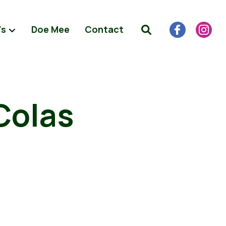
's
Doe Mee
Contact
Colas