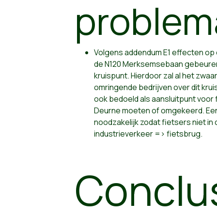
problem
Volgens addendum E1 effecten op de
de N120 Merksemsebaan gebeuren 
kruispunt. Hierdoor zal al het zwa
omringende bedrijven over dit krui
ook bedoeld als aansluitpunt voor 
Deurne moeten of omgekeerd. Een 
noodzakelijk zodat fietsers niet i
industrieverkeer => fietsbrug.
Conclu